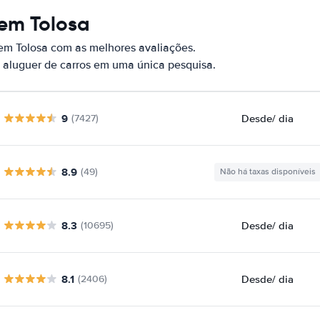
 em Tolosa
em Tolosa com as melhores avaliações.
 aluguer de carros em uma única pesquisa.
9
Desde
/ dia
(7427)
8.9
(49)
Não há taxas disponíveis
8.3
Desde
/ dia
(10695)
8.1
Desde
/ dia
(2406)