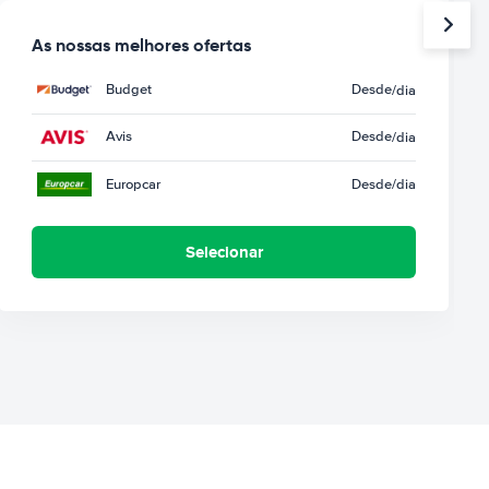
As nossas melhores ofertas
Budget
Desde
/dia
Avis
Desde
/dia
Europcar
Desde
/dia
Selecionar