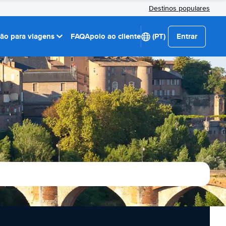
Destinos populares
ção para viagens
FAQ
Apoio ao cliente
(PT)
Entrar