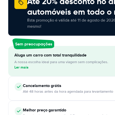
Até 20% desconto no a
automóveis em todo o
Esta promoção é válida até 11 de agosto de 2026
mesmo!
Sem preocupações
Aluga um carro com total tranquilidade
A nossa escolha ideal para uma viagem sem complicações.
Ler mais
Cancelamento
grátis
Até 48 horas antes da hora agendada para levantamento
Melhor preço garantido