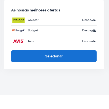
As nossas melhores ofertas
Goldcar
Desde
/dia
Budget
Desde
/dia
Avis
Desde
/dia
Selecionar