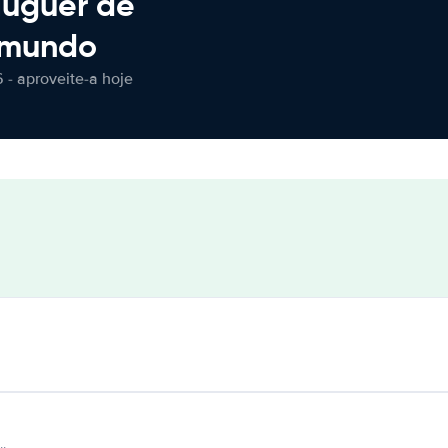
luguer de
 mundo
 - aproveite-a hoje