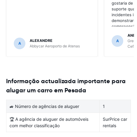
gostaria de t
suporte quan
incidentes in
demonstrarem
compreensão 
resolve gran
AND
continua a se
ALEXANDRE
A
Green
A
de site para 
Abbycar Aeroporto de Atenas
Cefal
Se tiver mai
as empresas 
confesso, qu
ainda será as
Informação actualizada importante para
alugar um carro em Pesada
🚙 Número de agências de aluguer
1
🏆 A agência de aluguer de automóveis
SurPrice car
com melhor classificação
rentals