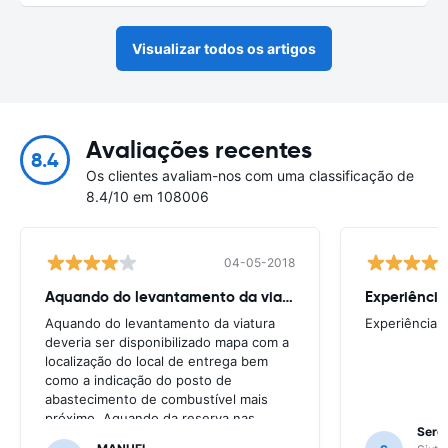
Visualizar todos os artigos
Avaliações recentes
8.4
Os clientes avaliam-nos com uma classificação de
8.4/10 em 108006
04-05-2018
Aquando do levantamento da viatura
Experiência
Aquando do levantamento da viatura
Experiência 
deveria ser disponibilizado mapa com a
localização do local de entrega bem
como a indicação do posto de
abastecimento de combustível mais
próximo. Aquando da reserva nas
Sergi
situações de entrega de viatura em