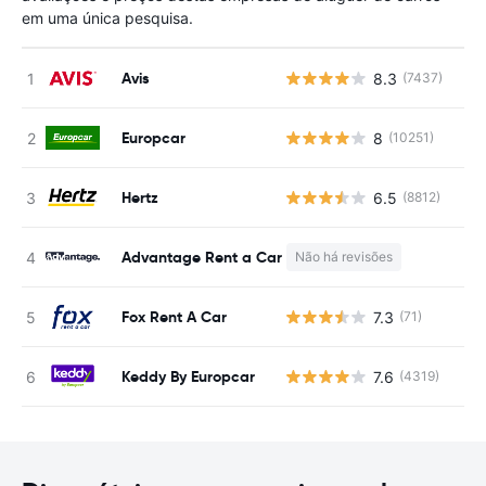
em uma única pesquisa.
Avis
8.3
(7437)
N
Europcar
8
(10251)
N
Hertz
6.5
(8812)
N
Advantage Rent a Car
Não há revisões
N
Fox Rent A Car
7.3
(71)
N
Keddy By Europcar
7.6
(4319)
N