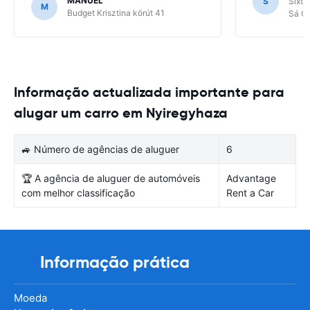
MANUEL
S
Sixt 
outro país deveria ser disponibilizada
M
Budget Krisztina körút 41
Sá Ca
informação sobre os procedimentos
transfronteiriços a adoptar.
Nomeadamente no que diz respeito ao
pagamento de portagens e seguros.
Informação actualizada importante para
alugar um carro em Nyiregyhaza
🚙 Número de agências de aluguer
6
🏆 A agência de aluguer de automóveis
Advantage
com melhor classificação
Rent a Car
Informação prática
Moeda