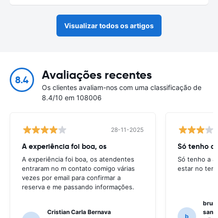
Visualizar todos os artigos
Avaliações recentes
8.4
Os clientes avaliam-nos com uma classificação de
8.4/10 em 108006
28-11-2025
A experiência foi boa, os
Só tenho a 
A experiência foi boa, os atendentes
Só tenho a a
entraram no m contato comigo várias
estar no ter
vezes por email para confirmar a
reserva e me passando informações.
bruno
Cristian Carla Bernava
santo
b