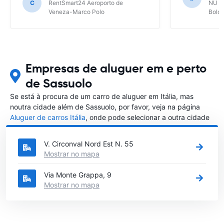
C
RentSmart24 Aeroporto de
NÜ Ca
Veneza-Marco Polo
Bolo
Empresas de aluguer em e perto
de Sassuolo
Se está à procura de um carro de aluguer em Itália, mas
noutra cidade além de Sassuolo, por favor, veja na página
Aluguer de carros Itália
, onde pode selecionar a outra cidade
em Itália que gostaria de alugar um carro
V. Circonval Nord Est N. 55
Mostrar no mapa
Via Monte Grappa, 9
Mostrar no mapa