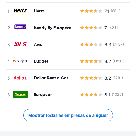
Hertz
7.1
(8812)
N
Keddy By Europcar
7
(4319)
N
Avis
6.3
(7437)
N
Budget
8.2
(11512)
N
Dollar Rent a Car
8.2
(5291)
N
Europcar
8.1
(10251)
N
Mostrar todas as empresas de aluguer