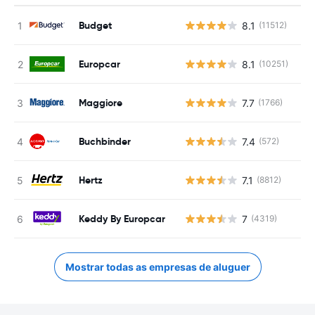
Budget
8.1
(11512)
N
Europcar
8.1
(10251)
N
Maggiore
7.7
(1766)
N
Buchbinder
7.4
(572)
N
Hertz
7.1
(8812)
N
Keddy By Europcar
7
(4319)
N
Mostrar todas as empresas de aluguer