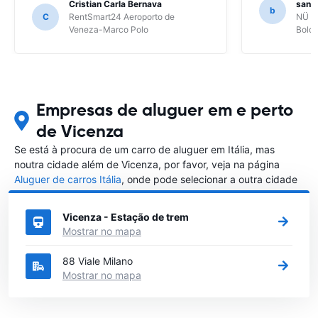
Cristian Carla Bernava
santo
b
C
RentSmart24 Aeroporto de
NÜ Ca
Veneza-Marco Polo
Bolo
Empresas de aluguer em e perto
de Vicenza
Se está à procura de um carro de aluguer em Itália, mas
noutra cidade além de Vicenza, por favor, veja na página
Aluguer de carros Itália
, onde pode selecionar a outra cidade
em Itália que gostaria de alugar um carro
Vicenza - Estação de trem
Mostrar no mapa
88 Viale Milano
Mostrar no mapa