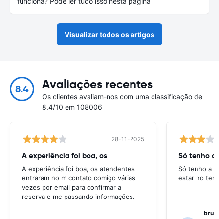
funciona? Pode ler tudo isso nesta página
Visualizar todos os artigos
Avaliações recentes
8.4
Os clientes avaliam-nos com uma classificação de
8.4/10 em 108006
28-11-2025
A experiência foi boa, os
Só tenho a 
A experiência foi boa, os atendentes
Só tenho a a
entraram no m contato comigo várias
estar no ter
vezes por email para confirmar a
reserva e me passando informações.
bruno