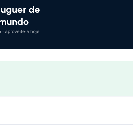
luguer de
 mundo
 - aproveite-a hoje