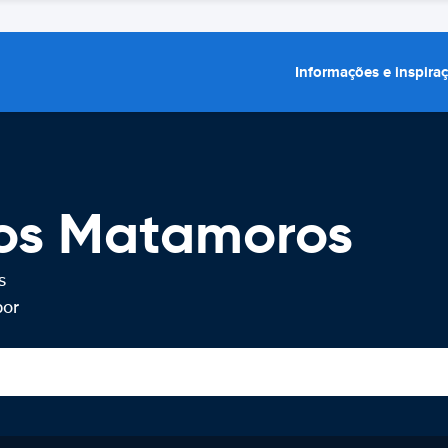
Informações e inspira
ros Matamoros
s
por