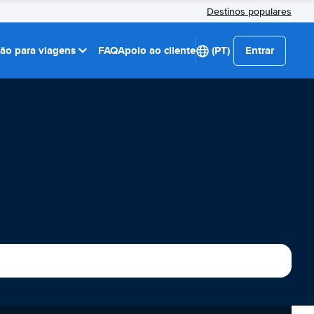
Destinos populares
ção para viagens
FAQ
Apoio ao cliente
(PT)
Entrar