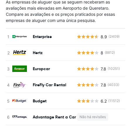
As empresas de aluguer que se seguem receberam as
avaliações mais elevadas em Aeroporto de Queretaro.
Compare as avaliações e os preços praticados por essas
empresas de aluguer com uma única pesquisa.
Enterprise
8.9
(2409)
N
Hertz
8
(8812)
N
Europcar
7.8
(10251)
N
FireFly Car Rental
7.8
(4033)
N
Budget
6.2
(11512)
N
Advantage Rent a Car
Não há revisões
N