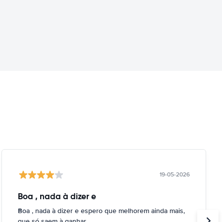
19-05-2026
Boa , nada à dizer e
Boa , nada à dizer e espero que melhorem ainda mais,
que só saem à ganhar.