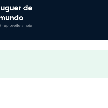
luguer de
 mundo
 - aproveite-a hoje