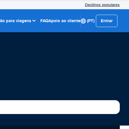
Destinos populares
ção para viagens
FAQ
Apoio ao cliente
(PT)
Entrar