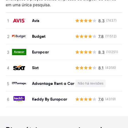
em uma única pesquisa.
Avis
8.3
(7437)
N
Budget
7.8
(11512)
N
Europcar
8.3
(10251)
N
Sixt
8.1
(4356)
N
Advantage Rent a Car
Não há revisões
N
Keddy By Europcar
7.6
(4319)
N