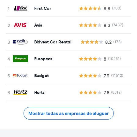
First Car
8.8
(700)
Avis
8.3
(7437)
Bidvest Car Rental
8.2
(178)
N
Europcar
8
(10251)
Budget
7.9
(11512)
Hertz
7.6
(8812)
Mostrar todas as empresas de aluguer