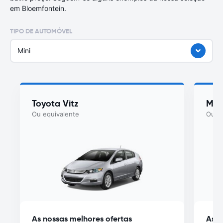
em Bloemfontein.
TIPO DE AUTOMÓVEL
Mini
Toyota Vitz
Maru
Ou equivalente
Ou eq
As nossas melhores ofertas
As n