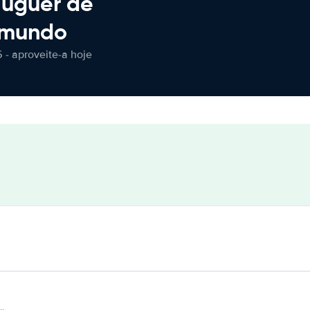
luguer de
 mundo
 - aproveite-a hoje