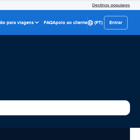
Destinos populares
ção para viagens
FAQ
Apoio ao cliente
(PT)
Entrar