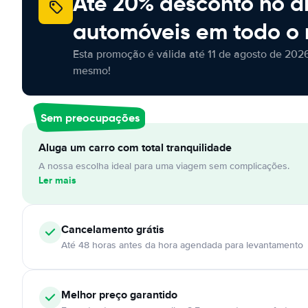
Até 20% desconto no a
automóveis em todo o
Esta promoção é válida até 11 de agosto de 2026
mesmo!
Sem preocupações
Aluga um carro com total tranquilidade
A nossa escolha ideal para uma viagem sem complicações.
Ler mais
Cancelamento
grátis
Até 48 horas antes da hora agendada para levantamento
Melhor preço garantido