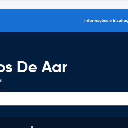
Informações e inspira
os De Aar
s
.