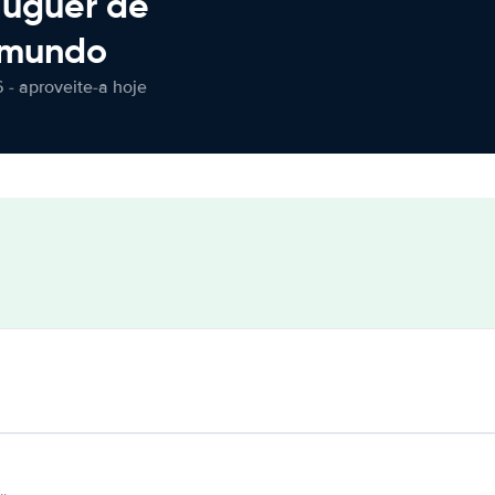
luguer de
 mundo
 - aproveite-a hoje