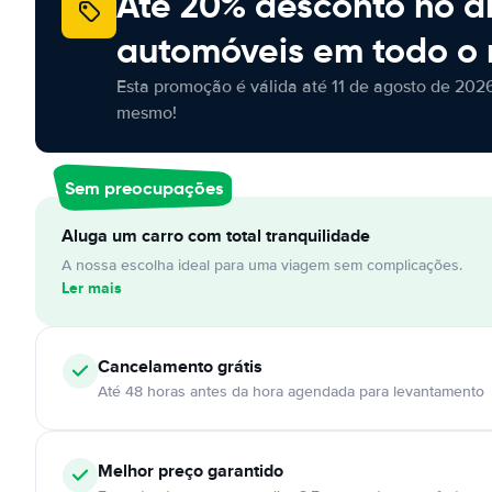
Até 20% desconto no a
automóveis em todo o
Esta promoção é válida até 11 de agosto de 2026
mesmo!
Sem preocupações
Aluga um carro com total tranquilidade
A nossa escolha ideal para uma viagem sem complicações.
Ler mais
Cancelamento
grátis
Até 48 horas antes da hora agendada para levantamento
Melhor preço garantido