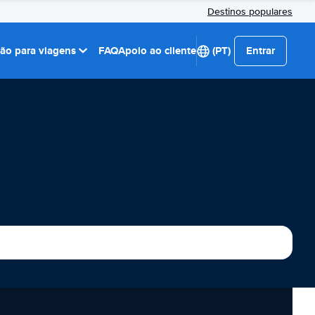
Destinos populares
ção para viagens
FAQ
Apoio ao cliente
(PT)
Entrar