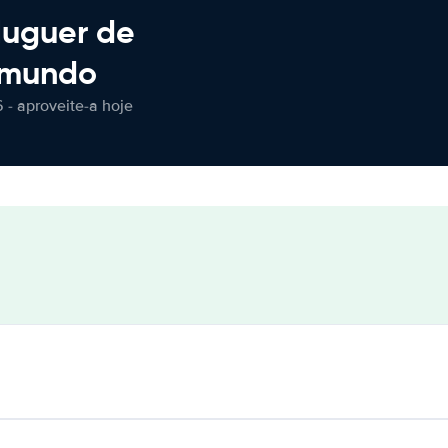
luguer de
 mundo
 - aproveite-a hoje