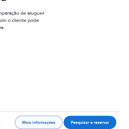
mparação de aluguer
sim o cliente pode
va.
Mais informações
Pesquisar e reservar