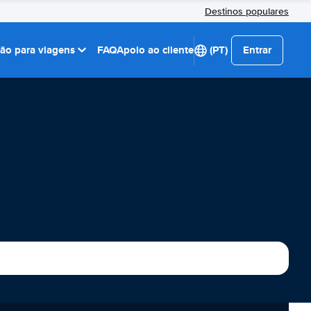
Destinos populares
ção para viagens
FAQ
Apoio ao cliente
(PT)
Entrar