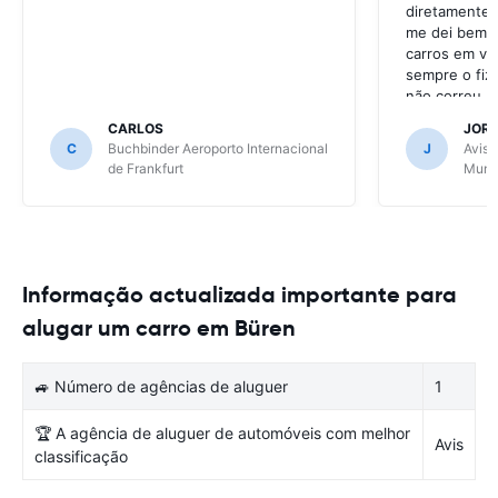
diretamente 
me dei bem c
carros em va
sempre o fiz
não correu b
CARLOS
JOR
C
Buchbinder Aeroporto Internacional
J
Avis 
de Frankfurt
Muni
Informação actualizada importante para
alugar um carro em Büren
🚙 Número de agências de aluguer
1
🏆 A agência de aluguer de automóveis com melhor
Avis
classificação