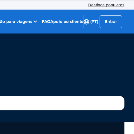
Destinos populares
ção para viagens
FAQ
Apoio ao cliente
(PT)
Entrar