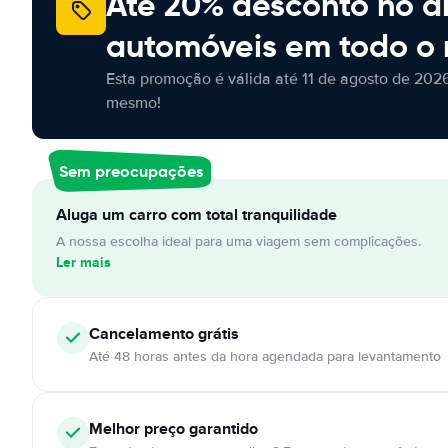
Até 20% desconto no a
automóveis em todo o
Esta promoção é válida até 11 de agosto de 2026
mesmo!
Sem preocupações
Aluga um carro com total tranquilidade
A nossa escolha ideal para uma viagem sem complicações.
Ler mais
Cancelamento
grátis
Até 48 horas antes da hora agendada para levantamento
Melhor preço garantido