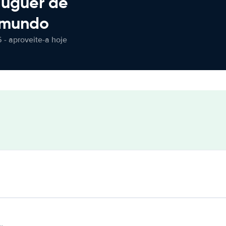
luguer de
 mundo
 - aproveite-a hoje