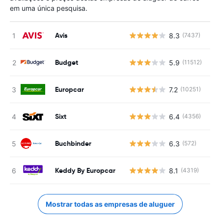
em uma única pesquisa.
Avis
8.3
(7437)
N
Budget
5.9
(11512)
N
Europcar
7.2
(10251)
N
Sixt
6.4
(4356)
N
Buchbinder
6.3
(572)
N
Keddy By Europcar
8.1
(4319)
N
Mostrar todas as empresas de aluguer