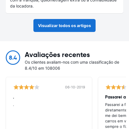
da locadora.
Visualizar todos os artigos
Avaliações recentes
8.4
Os clientes avaliam-nos com uma classificação de
8.4/10 em 108006
06-10-2019
.
Passarei a 
.
Passarei a f
diretamente 
me dei bem c
carros em va
sempre o fiz