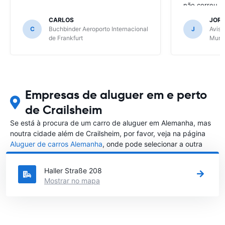
não correu b
CARLOS
JOR
C
Buchbinder Aeroporto Internacional
J
Avis 
de Frankfurt
Muni
Empresas de aluguer em e perto
de Crailsheim
Se está à procura de um carro de aluguer em Alemanha, mas
noutra cidade além de Crailsheim, por favor, veja na página
Aluguer de carros Alemanha
, onde pode selecionar a outra
cidade em Alemanha que gostaria de alugar um carro
Haller Straße 208
Mostrar no mapa