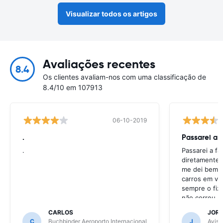
Visualizar todos os artigos
Avaliações recentes
8.4
Os clientes avaliam-nos com uma classificação de
8.4/10 em 107913
06-10-2019
.
Passarei a 
.
Passarei a f
diretamente 
me dei bem c
carros em va
sempre o fiz
não correu b
CARLOS
JOR
C
Buchbinder Aeroporto Internacional
J
Avis 