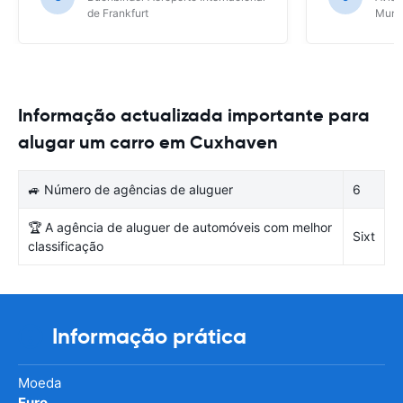
de Frankfurt
Muni
Informação actualizada importante para
alugar um carro em Cuxhaven
🚙 Número de agências de aluguer
6
🏆 A agência de aluguer de automóveis com melhor
Sixt
classificação
Informação prática
Moeda
Euro