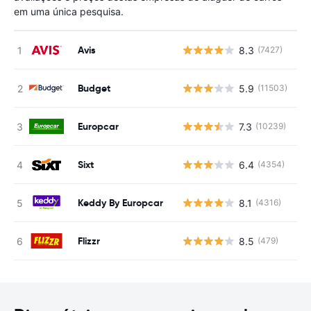
em uma única pesquisa.
Avis
8.3
(7427)
N
Budget
5.9
(11503)
N
Europcar
7.3
(10239)
N
Sixt
6.4
(4354)
N
Keddy By Europcar
8.1
(4316)
N
Flizzr
8.5
(479)
N