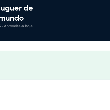
luguer de
 mundo
 - aproveite-a hoje