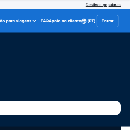
Destinos populares
ção para viagens
FAQ
Apoio ao cliente
(PT)
Entrar