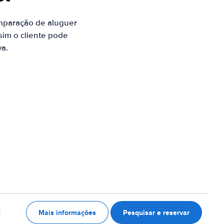
mparação de aluguer
sim o cliente pode
va.
Mais informações
Pesquisar e reservar