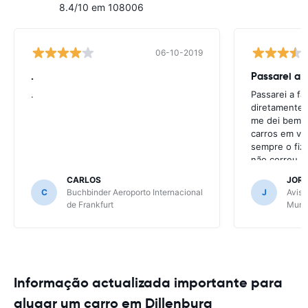
8.4/10 em 108006
06-10-2019
.
Passarei a 
.
Passarei a f
diretamente 
me dei bem c
carros em va
sempre o fiz
não correu b
CARLOS
JOR
C
Buchbinder Aeroporto Internacional
J
Avis 
de Frankfurt
Muni
Informação actualizada importante para
alugar um carro em Dillenburg