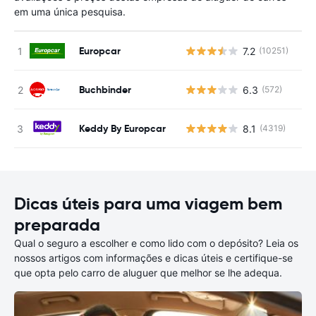
em uma única pesquisa.
Europcar
7.2
(10251)
N
Buchbinder
6.3
(572)
N
Keddy By Europcar
8.1
(4319)
N
Dicas úteis para uma viagem bem
preparada
Qual o seguro a escolher e como lido com o depósito? Leia os
nossos artigos com informações e dicas úteis e certifique-se
que opta pelo carro de aluguer que melhor se lhe adequa.