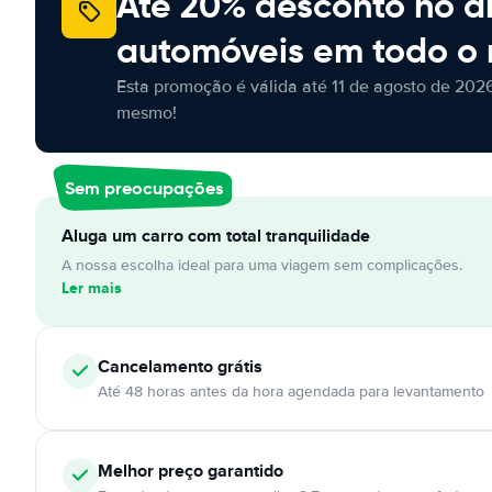
Até 20% desconto no a
automóveis em todo o
Esta promoção é válida até 11 de agosto de 2026
mesmo!
Sem preocupações
Aluga um carro com total tranquilidade
A nossa escolha ideal para uma viagem sem complicações.
Ler mais
Cancelamento
grátis
Até 48 horas antes da hora agendada para levantamento
Melhor preço garantido