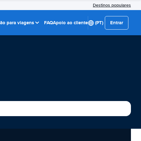
Destinos populares
ção para viagens
FAQ
Apoio ao cliente
(PT)
Entrar