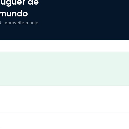
luguer de
 mundo
 - aproveite-a hoje