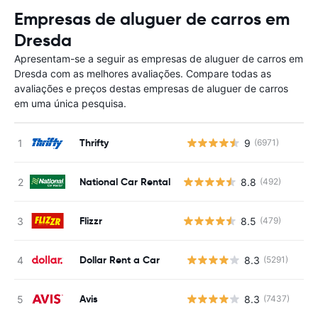
Empresas de aluguer de carros em
Dresda
Apresentam-se a seguir as empresas de aluguer de carros em
Dresda com as melhores avaliações. Compare todas as
avaliações e preços destas empresas de aluguer de carros
em uma única pesquisa.
Thrifty
9
(6971)
N
National Car Rental
8.8
(492)
Flizzr
8.5
(479)
Dollar Rent a Car
8.3
(5291)
N
Avis
8.3
(7437)
N