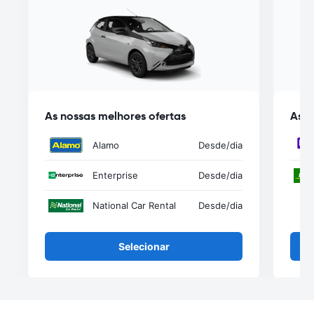
As nossas melhores ofertas
As n
Alamo
Desde
/dia
Enterprise
Desde
/dia
National Car Rental
Desde
/dia
Selecionar