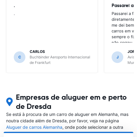
.
Passarei a 
.
Passarei a f
diretamente 
me dei bem c
carros em va
sempre o fiz
não correu b
CARLOS
JOR
C
Buchbinder Aeroporto Internacional
J
Avis 
de Frankfurt
Muni
Empresas de aluguer em e perto
de Dresda
Se está à procura de um carro de aluguer em Alemanha, mas
noutra cidade além de Dresda, por favor, veja na página
Aluguer de carros Alemanha
, onde pode selecionar a outra
cidade em Alemanha que gostaria de alugar um carro