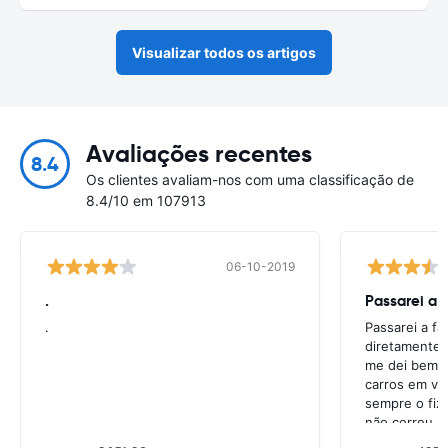
Visualizar todos os artigos
Avaliações recentes
8.4
Os clientes avaliam-nos com uma classificação de
8.4/10 em 107913
06-10-2019
.
Passarei a 
.
Passarei a f
diretamente 
me dei bem c
carros em va
sempre o fiz
não correu b