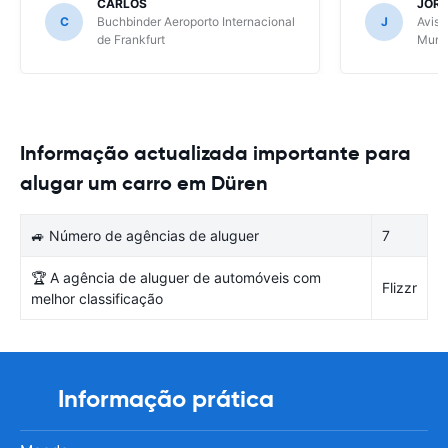
CARLOS
JOR
C
Buchbinder Aeroporto Internacional
J
Avis 
de Frankfurt
Muni
Informação actualizada importante para
alugar um carro em Düren
🚙 Número de agências de aluguer
7
🏆 A agência de aluguer de automóveis com
Flizzr
melhor classificação
Informação prática