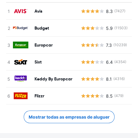
Avis
8.3
(7427)
N
Budget
5.9
(11503)
N
Europcar
7.3
(10239)
N
Sixt
6.4
(4354)
N
Keddy By Europcar
8.1
(4316)
N
Flizzr
8.5
(479)
N
Mostrar todas as empresas de aluguer