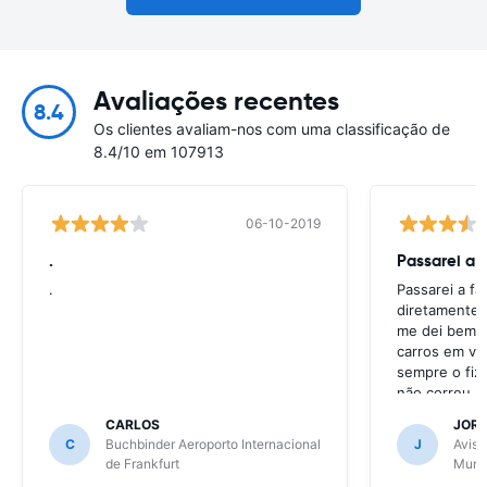
Avaliações recentes
8.4
Os clientes avaliam-nos com uma classificação de
8.4/10 em 107913
06-10-2019
.
Passarei a 
.
Passarei a f
diretamente 
me dei bem c
carros em va
sempre o fiz
não correu b
CARLOS
JOR
C
Buchbinder Aeroporto Internacional
J
Avis 
de Frankfurt
Muni