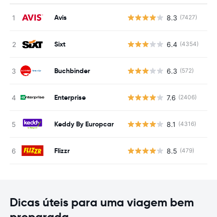
Avis
8.3
(7427)
N
Sixt
6.4
(4354)
N
Buchbinder
6.3
(572)
N
Enterprise
7.6
(2406)
N
Keddy By Europcar
8.1
(4316)
N
Flizzr
8.5
(479)
N
Dicas úteis para uma viagem bem