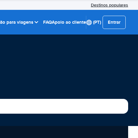
Destinos populares
ção para viagens
FAQ
Apoio ao cliente
(PT)
Entrar