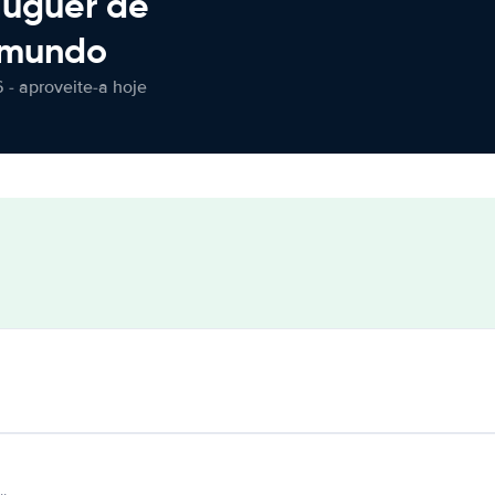
luguer de
 mundo
 - aproveite-a hoje