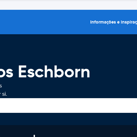
Informações e inspira
os Eschborn
s
si.