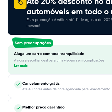
Até 20% desconto no a
automóveis em todo o
Esta promoção é válida até 11 de agosto de 2026
mesmo!
Sem preocupações
Aluga um carro com total tranquilidade
A nossa escolha ideal para uma viagem sem complicações.
Ler mais
Cancelamento
grátis
Até 48 horas antes da hora agendada para levantamento
Melhor preço garantido