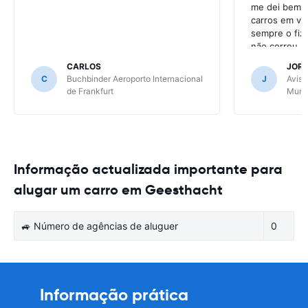
me dei bem c
carros em va
sempre o fiz
não correu b
CARLOS
JOR
C
Buchbinder Aeroporto Internacional
J
Avis 
de Frankfurt
Muni
Informação actualizada importante para
alugar um carro em Geesthacht
🚙 Número de agências de aluguer
0
Informação prática