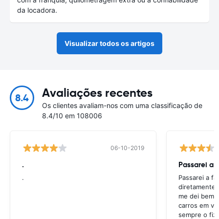
da locadora.
Visualizar todos os artigos
Avaliações recentes
8.4
Os clientes avaliam-nos com uma classificação de
8.4/10 em 108006
06-10-2019
.
Passarei a 
.
Passarei a f
diretamente 
me dei bem c
carros em va
sempre o fiz