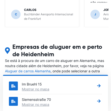
não correu b
CARLOS
JOR
C
Buchbinder Aeroporto Internacional
J
Avis 
de Frankfurt
Muni
Empresas de aluguer em e perto
de Heidenheim
Se está à procura de um carro de aluguer em Alemanha, mas
noutra cidade além de Heidenheim, por favor, veja na página
Aluguer de carros Alemanha
, onde pode selecionar a outra
cidade em Alemanha que gostaria de alugar um carro
Im Bruehl 15
Mostrar no mapa
Siemensstraße 70
Mostrar no mapa