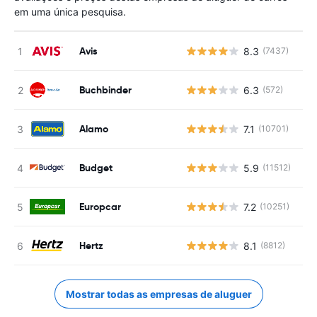
em uma única pesquisa.
Avis
8.3
(7437)
N
Buchbinder
6.3
(572)
N
Alamo
7.1
(10701)
N
Budget
5.9
(11512)
N
Europcar
7.2
(10251)
N
Hertz
8.1
(8812)
N
Mostrar todas as empresas de aluguer