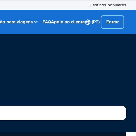
Destinos populares
ção para viagens
FAQ
Apoio ao cliente
(PT)
Entrar