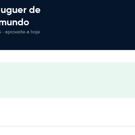
luguer de
 mundo
 - aproveite-a hoje