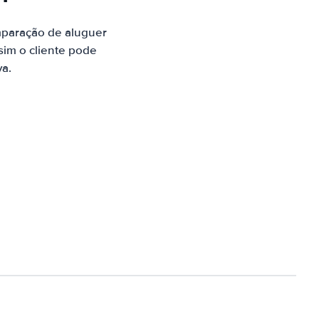
mparação de aluguer
sim o cliente pode
va.