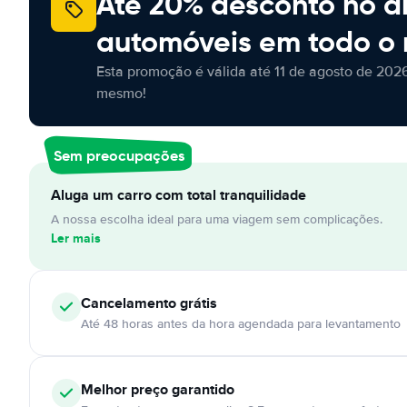
Até 20% desconto no a
automóveis em todo o
Esta promoção é válida até 11 de agosto de 2026
mesmo!
Sem preocupações
Aluga um carro com total tranquilidade
A nossa escolha ideal para uma viagem sem complicações.
Ler mais
Cancelamento
grátis
Até 48 horas antes da hora agendada para levantamento
Melhor preço garantido