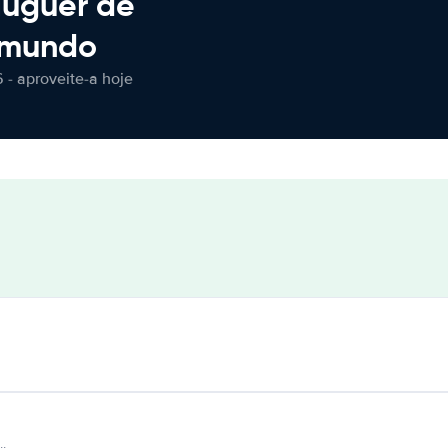
luguer de
 mundo
 - aproveite-a hoje