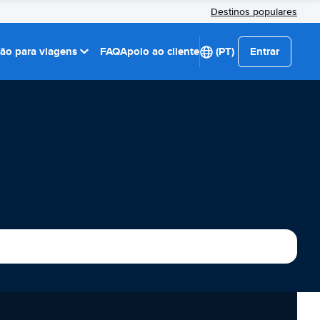
Destinos populares
ção para viagens
FAQ
Apoio ao cliente
(PT)
Entrar