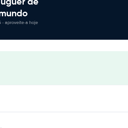
luguer de
 mundo
 - aproveite-a hoje