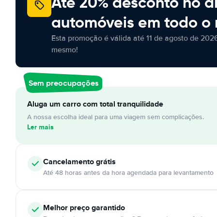
Até 20% desconto no a
automóveis em todo o
Esta promoção é válida até 11 de agosto de 2026
mesmo!
Sem preocupações
Aluga um carro com total tranquilidade
A nossa escolha ideal para uma viagem sem complicações.
Ler mais
Cancelamento
grátis
Até 48 horas antes da hora agendada para levantamento
Melhor preço garantido