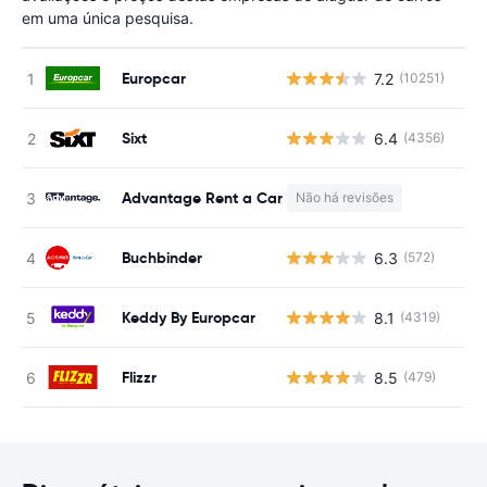
em uma única pesquisa.
Europcar
7.2
(10251)
N
Sixt
6.4
(4356)
N
Advantage Rent a Car
Não há revisões
N
Buchbinder
6.3
(572)
N
Keddy By Europcar
8.1
(4319)
N
Flizzr
8.5
(479)
N