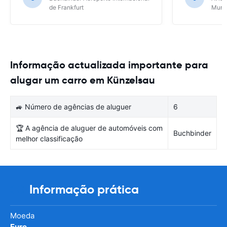
de Frankfurt
Muni
Informação actualizada importante para
alugar um carro em Künzelsau
🚙 Número de agências de aluguer
6
🏆 A agência de aluguer de automóveis com
Buchbinder
melhor classificação
Informação prática
Moeda
Euro