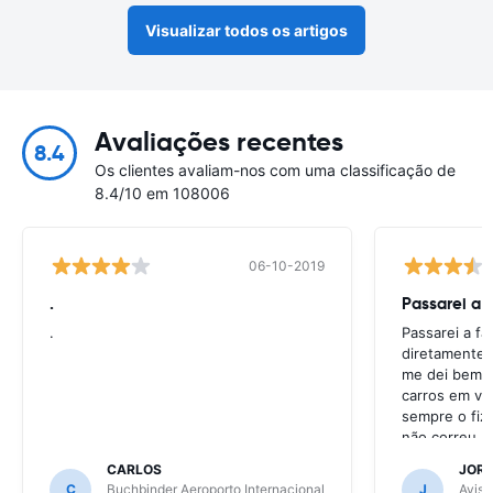
Visualizar todos os artigos
Avaliações recentes
8.4
Os clientes avaliam-nos com uma classificação de
8.4/10 em 108006
06-10-2019
.
Passarei a 
.
Passarei a f
diretamente 
me dei bem c
carros em va
sempre o fiz
não correu b
CARLOS
JOR
C
Buchbinder Aeroporto Internacional
J
Avis 