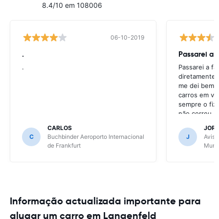
8.4/10 em 108006
06-10-2019
.
Passarei a 
.
Passarei a f
diretamente 
me dei bem c
carros em va
sempre o fiz
não correu b
CARLOS
JOR
C
Buchbinder Aeroporto Internacional
J
Avis 
de Frankfurt
Muni
Informação actualizada importante para
alugar um carro em Langenfeld