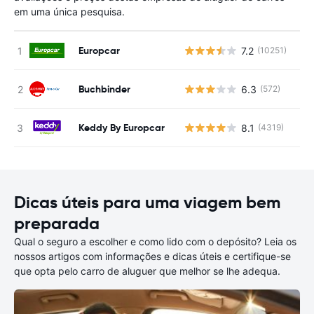
em uma única pesquisa.
Europcar
7.2
(10251)
N
Buchbinder
6.3
(572)
N
Keddy By Europcar
8.1
(4319)
N
Dicas úteis para uma viagem bem
preparada
Qual o seguro a escolher e como lido com o depósito? Leia os
nossos artigos com informações e dicas úteis e certifique-se
que opta pelo carro de aluguer que melhor se lhe adequa.