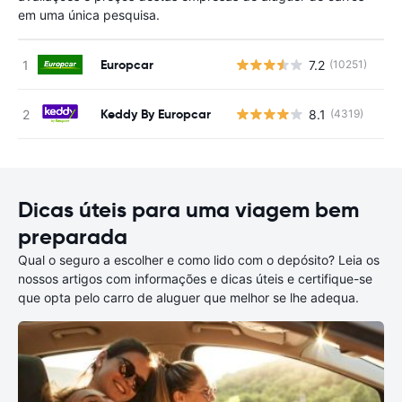
em uma única pesquisa.
Europcar
7.2
(10251)
N
Keddy By Europcar
8.1
(4319)
N
Dicas úteis para uma viagem bem
preparada
Qual o seguro a escolher e como lido com o depósito? Leia os
nossos artigos com informações e dicas úteis e certifique-se
que opta pelo carro de aluguer que melhor se lhe adequa.