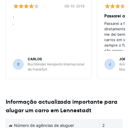
06-10-2019
.
Passarei a 
.
Passarei a f
diretamente 
me dei bem c
carros em va
sempre o fiz
não correu b
CARLOS
JOR
C
Buchbinder Aeroporto Internacional
J
Avis 
de Frankfurt
Muni
Informação actualizada importante para
alugar um carro em Lennestadt
🚙 Número de agências de aluguer
2