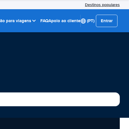
Destinos populares
ção para viagens
FAQ
Apoio ao cliente
(PT)
Entrar