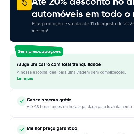
Até 20% desconto no a
automóveis em todo o
Esta promoção é válida até 11 de agosto de 2026
mesmo!
Sem preocupações
Aluga um carro com total tranquilidade
A nossa escolha ideal para uma viagem sem complicações.
Ler mais
Cancelamento
grátis
Até 48 horas antes da hora agendada para levantamento
Melhor preço garantido