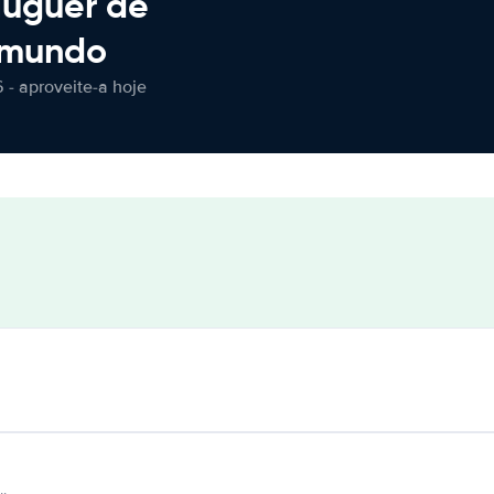
luguer de
 mundo
 - aproveite-a hoje