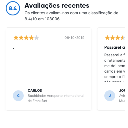
Avaliações recentes
8.4
Os clientes avaliam-nos com uma classificação de
8.4/10 em 108006
06-10-2019
.
Passarei a 
.
Passarei a f
diretamente 
me dei bem c
carros em va
sempre o fiz
não correu b
CARLOS
JOR
C
Buchbinder Aeroporto Internacional
J
Avis 
de Frankfurt
Muni