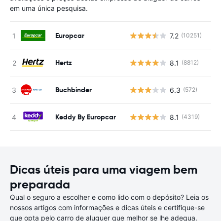
em uma única pesquisa.
Europcar
7.2
(10251)
N
Hertz
8.1
(8812)
N
Buchbinder
6.3
(572)
N
Keddy By Europcar
8.1
(4319)
N
Dicas úteis para uma viagem bem
preparada
Qual o seguro a escolher e como lido com o depósito? Leia os
nossos artigos com informações e dicas úteis e certifique-se
que opta pelo carro de aluguer que melhor se lhe adequa.