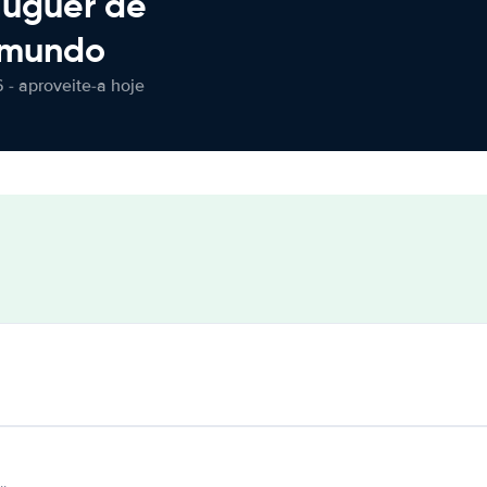
luguer de
 mundo
 - aproveite-a hoje