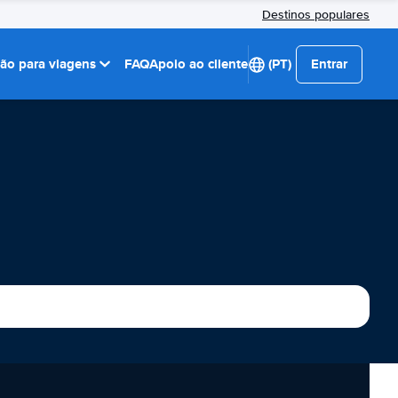
Destinos populares
ção para viagens
FAQ
Apoio ao cliente
(PT)
Entrar