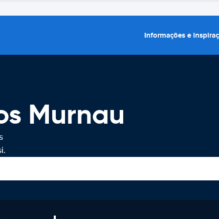
Informações e inspira
ros Murnau
s
i.