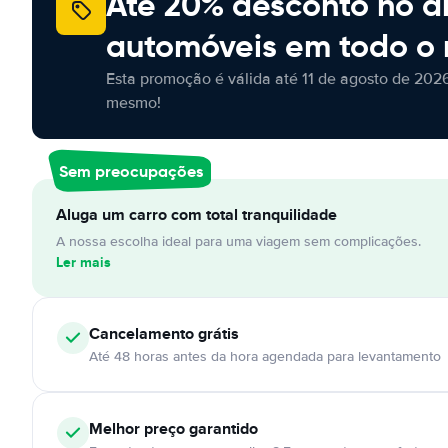
Até 20% desconto no a
automóveis em todo o
Esta promoção é válida até 11 de agosto de 2026
mesmo!
Sem preocupações
Aluga um carro com total tranquilidade
A nossa escolha ideal para uma viagem sem complicações.
Ler mais
Cancelamento
grátis
Até 48 horas antes da hora agendada para levantamento
Melhor preço garantido