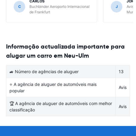
CARLOS
JOR
C
Buchbinder Aeroporto Internacional
J
Avis 
de Frankfurt
Muni
Informação actualizada importante para
alugar um carro em Neu-Ulm
🚙 Número de agências de aluguer
13
⭐ A agência de aluguer de automóveis mais
Avis
popular
🏆 A agência de aluguer de automóveis com melhor
Avis
classificação