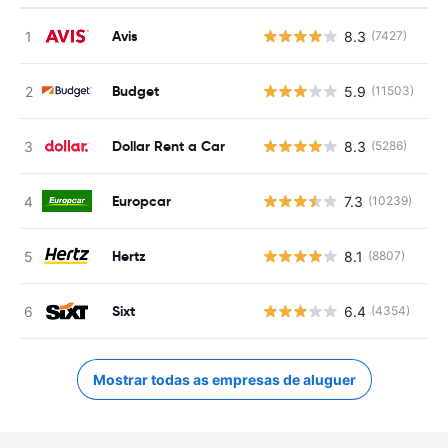
Avis
8.3
(7427)
N
Budget
5.9
(11503)
N
Dollar Rent a Car
8.3
(5286)
N
Europcar
7.3
(10239)
N
Hertz
8.1
(8807)
N
Sixt
6.4
(4354)
N
Mostrar todas as empresas de aluguer