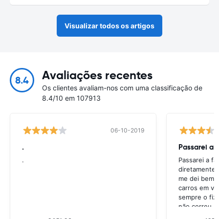
Visualizar todos os artigos
Avaliações recentes
8.4
Os clientes avaliam-nos com uma classificação de
8.4/10 em 107913
06-10-2019
.
Passarei a 
.
Passarei a f
diretamente 
me dei bem c
carros em va
sempre o fiz
não correu b