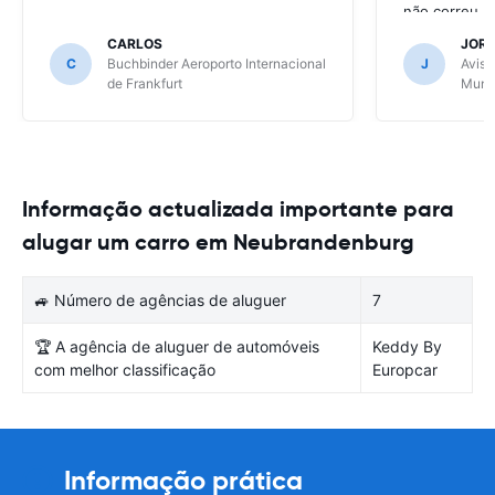
não correu b
CARLOS
JOR
C
Buchbinder Aeroporto Internacional
J
Avis 
de Frankfurt
Muni
Informação actualizada importante para
alugar um carro em Neubrandenburg
🚙 Número de agências de aluguer
7
🏆 A agência de aluguer de automóveis
Keddy By
com melhor classificação
Europcar
Informação prática