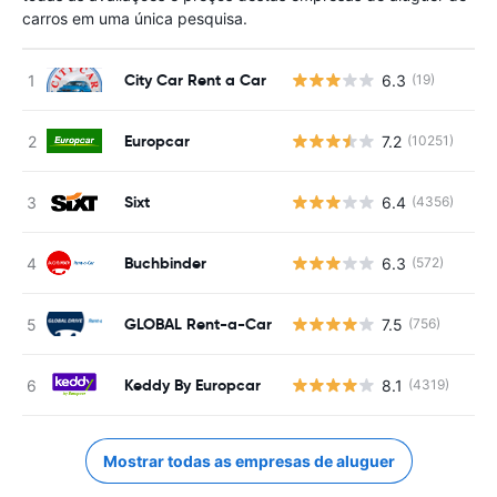
carros em uma única pesquisa.
City Car Rent a Car
6.3
(19)
N
Europcar
7.2
(10251)
N
Sixt
6.4
(4356)
N
Buchbinder
6.3
(572)
N
GLOBAL Rent-a-Car
7.5
(756)
N
Keddy By Europcar
8.1
(4319)
N
Mostrar todas as empresas de aluguer