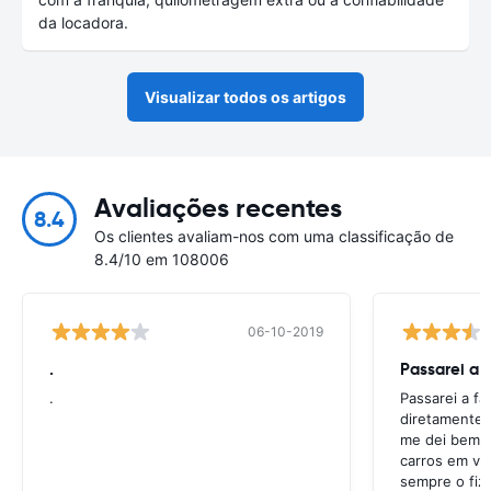
da locadora.
Visualizar todos os artigos
Avaliações recentes
8.4
Os clientes avaliam-nos com uma classificação de
8.4/10 em 108006
06-10-2019
.
Passarei a 
.
Passarei a f
diretamente 
me dei bem c
carros em va
sempre o fiz