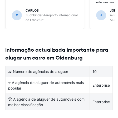
não correu b
CARLOS
JOR
C
Buchbinder Aeroporto Internacional
J
Avis 
de Frankfurt
Muni
Informação actualizada importante para
alugar um carro em Oldenburg
🚙 Número de agências de aluguer
10
⭐ A agência de aluguer de automóveis mais
Enterprise
popular
🏆 A agência de aluguer de automóveis com
Enterprise
melhor classificação