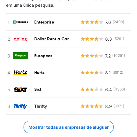
em uma única pesquisa.
Enterprise
7.6
(2409)
N
Dollar Rent a Car
8.3
(5291)
N
Europcar
7.2
(10251)
N
Hertz
8.1
(8812)
N
Sixt
6.4
(4356)
N
Thrifty
8.9
(6971)
N
Mostrar todas as empresas de aluguer