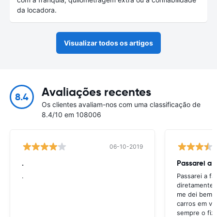
da locadora.
Visualizar todos os artigos
Avaliações recentes
8.4
Os clientes avaliam-nos com uma classificação de
8.4/10 em 108006
06-10-2019
.
Passarei a 
.
Passarei a f
diretamente 
me dei bem c
carros em va
sempre o fiz