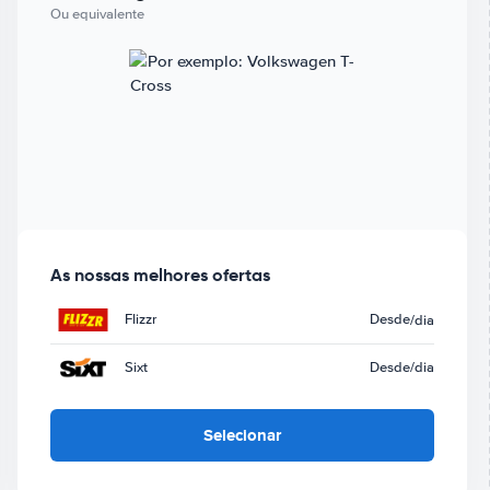
Ou equivalente
As nossas melhores ofertas
Flizzr
Desde
/dia
Sixt
Desde
/dia
Selecionar