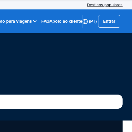
Destinos populares
ção para viagens
FAQ
Apoio ao cliente
(PT)
Entrar