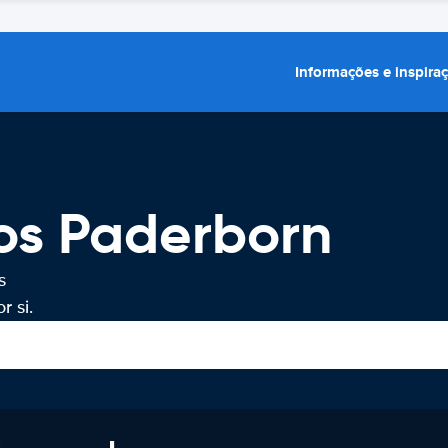
Informações e inspira
os Paderborn
s
 si.