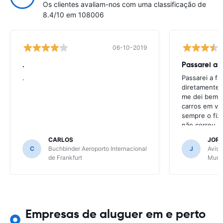
Os clientes avaliam-nos com uma classificação de
8.4/10 em 108006
06-10-2019
.
Passarei a 
.
Passarei a f
diretamente 
me dei bem c
carros em va
sempre o fiz
não correu b
CARLOS
JOR
C
Buchbinder Aeroporto Internacional
J
Avis 
de Frankfurt
Muni
Empresas de aluguer em e perto