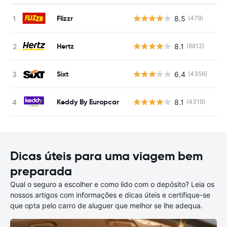
Flizzr
8.5
(479)
N
Hertz
8.1
(8812)
N
Sixt
6.4
(4356)
N
Keddy By Europcar
8.1
(4319)
N
Dicas úteis para uma viagem bem
preparada
Qual o seguro a escolher e como lido com o depósito? Leia os
nossos artigos com informações e dicas úteis e certifique-se
que opta pelo carro de aluguer que melhor se lhe adequa.