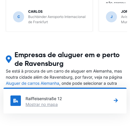
não correu b
CARLOS
JOR
C
Buchbinder Aeroporto Internacional
J
Avis 
de Frankfurt
Muni
Empresas de aluguer em e perto
de Ravensburg
Se está à procura de um carro de aluguer em Alemanha, mas
noutra cidade além de Ravensburg, por favor, veja na página
Aluguer de carros Alemanha
, onde pode selecionar a outra
cidade em Alemanha que gostaria de alugar um carro
Raiffeisenstraße 12
Mostrar no mapa