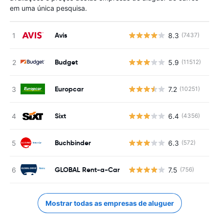
em uma única pesquisa.
Avis
8.3
(7437)
N
Budget
5.9
(11512)
N
Europcar
7.2
(10251)
N
Sixt
6.4
(4356)
N
Buchbinder
6.3
(572)
N
GLOBAL Rent-a-Car
7.5
(756)
N
Mostrar todas as empresas de aluguer