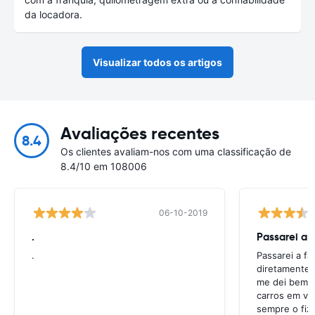
da locadora.
Visualizar todos os artigos
Avaliações recentes
8.4
Os clientes avaliam-nos com uma classificação de
8.4/10 em 108006
06-10-2019
.
Passarei a 
.
Passarei a f
diretamente 
me dei bem c
carros em va
sempre o fiz