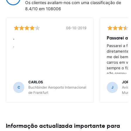
Os clientes avaliam-nos com uma classificação de
8.4/10 em 108006
06-10-2019
.
Passarei a 
.
Passarei a f
diretamente 
me dei bem c
carros em va
sempre o fiz
não correu b
CARLOS
JOR
C
Buchbinder Aeroporto Internacional
J
Avis 
de Frankfurt
Muni
Informação actualizada importante para