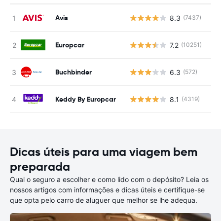
Avis
8.3
(7437)
N
Europcar
7.2
(10251)
N
Buchbinder
6.3
(572)
N
Keddy By Europcar
8.1
(4319)
N
Dicas úteis para uma viagem bem
preparada
Qual o seguro a escolher e como lido com o depósito? Leia os
nossos artigos com informações e dicas úteis e certifique-se
que opta pelo carro de aluguer que melhor se lhe adequa.