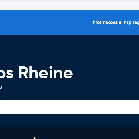
Informações e inspira
os Rheine
s
.