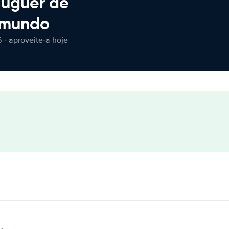
luguer de
 mundo
 - aproveite-a hoje