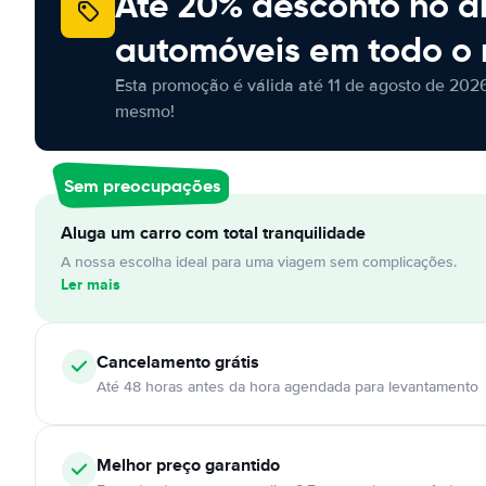
Até 20% desconto no a
automóveis em todo o
Esta promoção é válida até 11 de agosto de 2026
mesmo!
Sem preocupações
Aluga um carro com total tranquilidade
A nossa escolha ideal para uma viagem sem complicações.
Ler mais
Cancelamento
grátis
Até 48 horas antes da hora agendada para levantamento
Melhor preço garantido