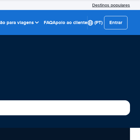
Destinos populares
ção para viagens
FAQ
Apoio ao cliente
(PT)
Entrar