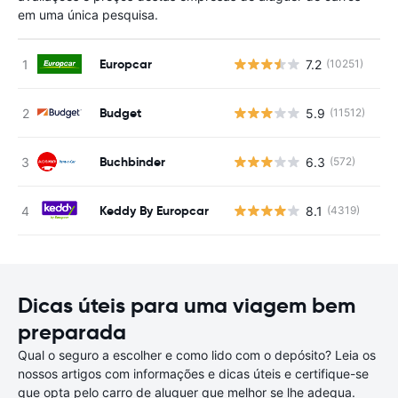
em uma única pesquisa.
Europcar
7.2
(10251)
N
Budget
5.9
(11512)
N
Buchbinder
6.3
(572)
N
Keddy By Europcar
8.1
(4319)
N
Dicas úteis para uma viagem bem
preparada
Qual o seguro a escolher e como lido com o depósito? Leia os
nossos artigos com informações e dicas úteis e certifique-se
que opta pelo carro de aluguer que melhor se lhe adequa.