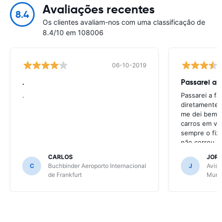
Avaliações recentes
8.4
Os clientes avaliam-nos com uma classificação de
8.4/10 em 108006
06-10-2019
.
Passarei a 
.
Passarei a f
diretamente 
me dei bem c
carros em va
sempre o fiz
não correu b
CARLOS
JOR
C
Buchbinder Aeroporto Internacional
J
Avis 
de Frankfurt
Muni