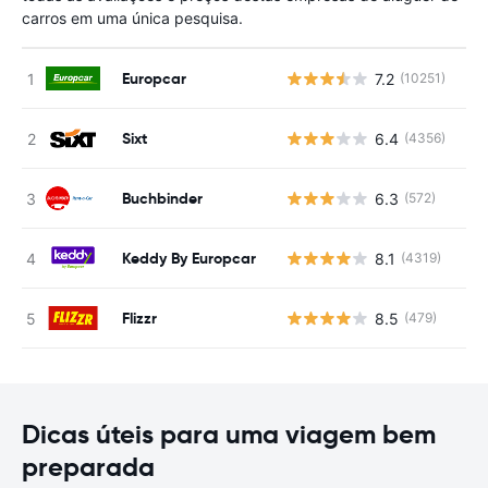
carros em uma única pesquisa.
Europcar
7.2
(10251)
N
Sixt
6.4
(4356)
N
Buchbinder
6.3
(572)
N
Keddy By Europcar
8.1
(4319)
N
Flizzr
8.5
(479)
N
Dicas úteis para uma viagem bem
preparada