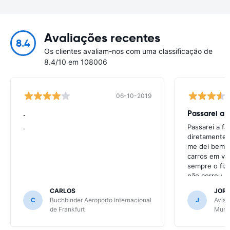
Avaliações recentes
8.4
Os clientes avaliam-nos com uma classificação de
8.4/10 em 108006
06-10-2019
.
Passarei a 
.
Passarei a f
diretamente 
me dei bem c
carros em va
sempre o fiz
não correu b
CARLOS
JOR
C
Buchbinder Aeroporto Internacional
J
Avis 
de Frankfurt
Muni