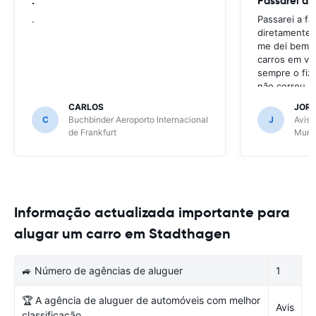
.
Passarei a 
.
Passarei a f
diretamente 
me dei bem c
carros em va
sempre o fiz
não correu b
CARLOS
JOR
C
Buchbinder Aeroporto Internacional
J
Avis 
de Frankfurt
Muni
Informação actualizada importante para
alugar um carro em Stadthagen
🚙 Número de agências de aluguer
1
🏆 A agência de aluguer de automóveis com melhor
Avis
classificação