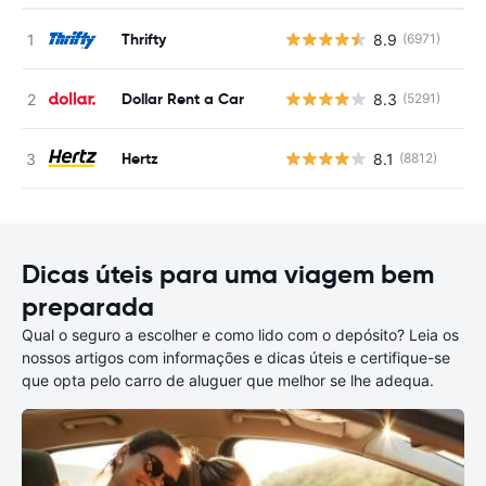
Thrifty
8.9
(6971)
N
Dollar Rent a Car
8.3
(5291)
N
Hertz
8.1
(8812)
N
Dicas úteis para uma viagem bem
preparada
Qual o seguro a escolher e como lido com o depósito? Leia os
nossos artigos com informações e dicas úteis e certifique-se
que opta pelo carro de aluguer que melhor se lhe adequa.