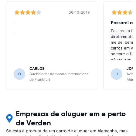
06-10-2019
.
Passarei a 
.
Passarei a f
diretamente 
me dei bem c
carros em va
sempre o fiz
não correu b
CARLOS
JOR
C
Buchbinder Aeroporto Internacional
J
Avis 
de Frankfurt
Muni
Empresas de aluguer em e perto
de Verden
Se está à procura de um carro de aluguer em Alemanha, mas