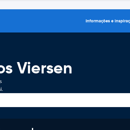
Informações e inspira
os Viersen
s
i.