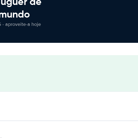
luguer de
 mundo
 - aproveite-a hoje