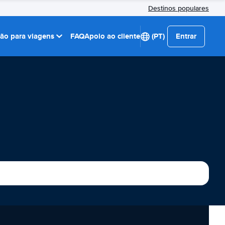
Destinos populares
ção para viagens
FAQ
Apoio ao cliente
(PT)
Entrar