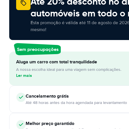
Até 20% desconto no a
automóveis em todo o
Esta promoção é válida até 11 de agosto de 2026
mesmo!
Sem preocupações
Aluga um carro com total tranquilidade
A nossa escolha ideal para uma viagem sem complicações.
Ler mais
Cancelamento
grátis
Até 48 horas antes da hora agendada para levantamento
Melhor preço garantido