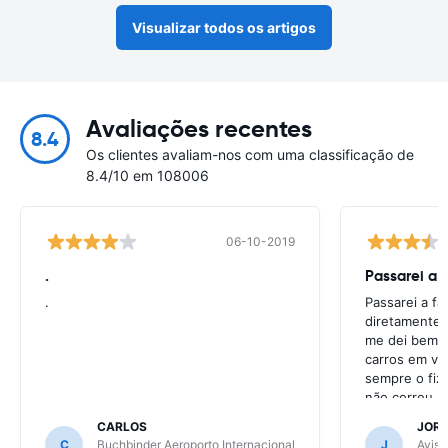
Visualizar todos os artigos
Avaliações recentes
8.4
Os clientes avaliam-nos com uma classificação de
8.4/10 em 108006
06-10-2019
.
Passarei a 
.
Passarei a f
diretamente 
me dei bem c
carros em va
sempre o fiz
não correu b
CARLOS
JOR
C
Buchbinder Aeroporto Internacional
J
Avis 