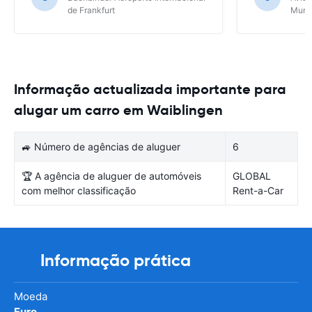
de Frankfurt
Muni
Informação actualizada importante para
alugar um carro em Waiblingen
🚙 Número de agências de aluguer
6
🏆 A agência de aluguer de automóveis
GLOBAL
com melhor classificação
Rent-a-Car
Informação prática
Moeda
Euro