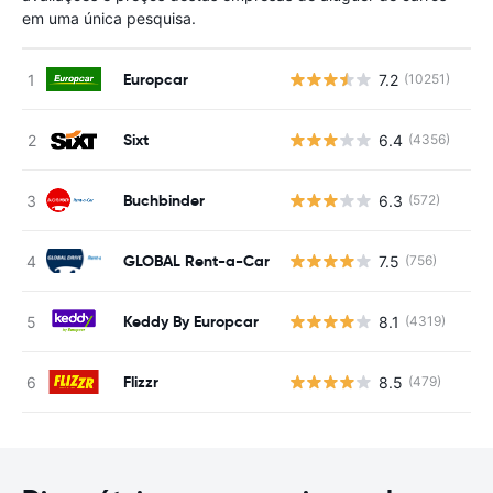
em uma única pesquisa.
Europcar
7.2
(10251)
N
Sixt
6.4
(4356)
N
Buchbinder
6.3
(572)
N
GLOBAL Rent-a-Car
7.5
(756)
N
Keddy By Europcar
8.1
(4319)
N
Flizzr
8.5
(479)
N