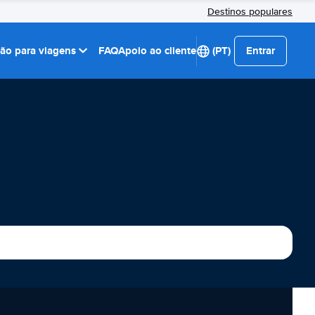
Destinos populares
ção para viagens
FAQ
Apoio ao cliente
(PT)
Entrar