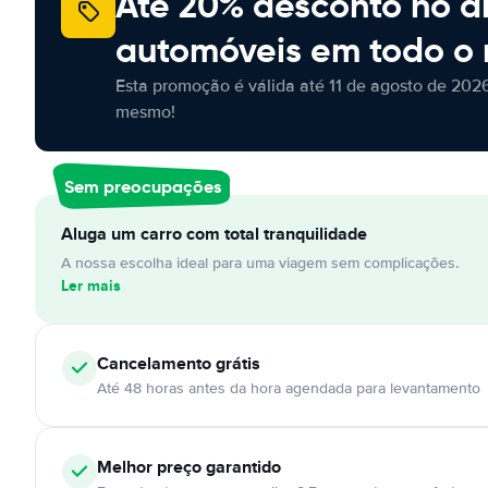
Até 20% desconto no a
automóveis em todo o
Esta promoção é válida até 11 de agosto de 2026
mesmo!
Sem preocupações
Aluga um carro com total tranquilidade
A nossa escolha ideal para uma viagem sem complicações.
Ler mais
Cancelamento
grátis
Até 48 horas antes da hora agendada para levantamento
Melhor preço garantido