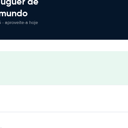
luguer de
 mundo
 - aproveite-a hoje